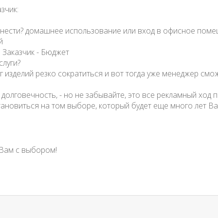
зчик:
ут нести? домашнее использование или вход в офисное пом
й
 Заказчик - Бюджет
слуги?
уг изделий резко сократиться и вот тогда уже менеджер см
, долговечность, - но не забывайте, это все рекламный хо
новиться на том выборе, который будет еще много лет Ва
ам с выбором!