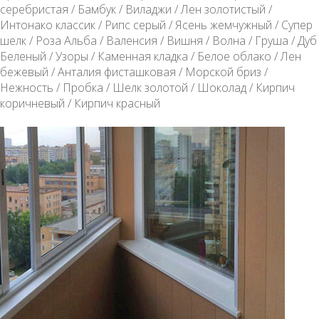
серебристая / Бамбук / Виладжи / Лен золотистый /
Интонако классик / Рипс серый / Ясень жемчужный / Супер
шелк / Роза Альба / Валенсия / Вишня / Волна / Груша / Дуб
Беленый / Узоры / Каменная кладка / Белое облако / Лен
бежевый / Анталия фисташковая / Морской бриз /
Нежность / Пробка / Шелк золотой / Шоколад / Кирпич
коричневый / Кирпич красный