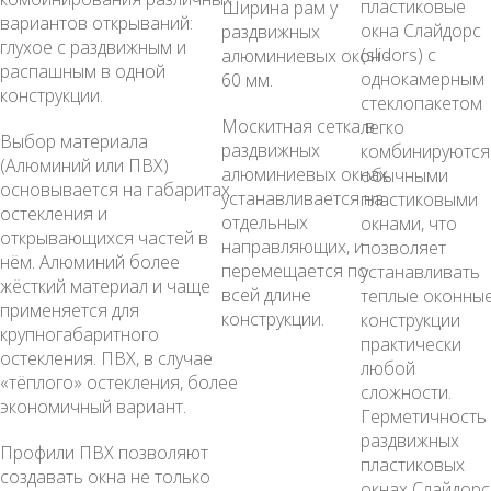
пластиковые
Ширина рам у
вариантов открываний:
окна Слайдорс
раздвижных
глухое с раздвижным и
(slidors) с
алюминиевых окон -
распашным в одной
однокамерным
60 мм.
конструкции.
стеклопакетом
Москитная сетка в
легко
Выбор материала
раздвижных
комбинируются
(Алюминий или ПВХ)
алюминиевых окнах
обычными
основывается на габаритах
устанавливается на
пластиковыми
остекления и
отдельных
окнами, что
открывающихся частей в
направляющих, и
позволяет
нём. Алюминий более
перемещается по
устанавливать
жёсткий материал и чаще
всей длине
теплые оконны
применяется для
конструкции.
конструкции
крупногабаритного
практически
остекления. ПВХ, в случае
любой
«тёплого» остекления, более
сложности.
экономичный вариант.
Герметичность
раздвижных
Профили ПВХ позволяют
пластиковых
создавать окна не только
окнах Слайдорс