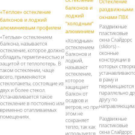
Остекление
балконов и
раздвижными
«Теплое» остекление
лоджий
окнами ПВХ
балконов и лоджий
"холодным"
Раздвижные
алюминиевым профилем
алюминием
пластиковые
«Теплым» остеклением
окна Слайдорс
«Холодным»
балкона, называется
(slidors) -
остеклением
остекление, которое должно
оконные
балконов и
обладать герметичностью и
конструкции в
лоджий,
защитой от теплопотерь. В
которых створк
называют
таком остеклении, чаще
устанавливают
остекление,
всего, применяются
в раму и
которое
стеклопакеты, состоящие из
перемещаются
защищает
двух и более стекол.
параллельно др
балкон от
Устанавливается такое
другу по
осадков и
остекление в постоянно или
направляющим
ветров, но при
временно отапливаемых
этом не
помещениях.
Раздвижные
сохраняет
пластиковые
тепло, так как
окна Слайдорс
используется