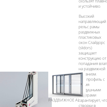
скользят плавн
и устойчиво.
Высокий
направляющий
рельс рамы
раздвижных
пластиковых
окон Слайдорс
(slidors)
защищает
конструкцию от
попадания влаг
на раздвижной
механизм.
Пвх профиль с
тремя
воздушными
камерами
РАЗДВИЖНОЕ AL
гарантирует, чт
створки в