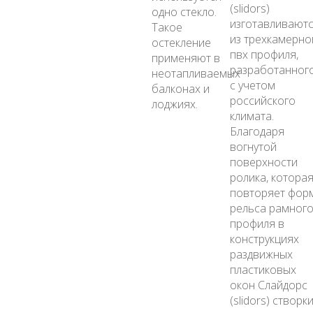
(slidors)
одно стекло.
изготавливают
Такое
из трехкамерно
остекление
пвх профиля,
применяют в
разработанног
неотапливаемых
с учетом
балконах и
российского
лоджиях.
климата.
Благодаря
вогнутой
поверхности
ролика, котора
повторяет фор
рельса рамног
профиля в
конструкциях
раздвижных
пластиковых
окон Слайдорс
(slidors) створк