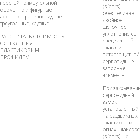
простой прямоугольной
(slidors)
формы, но и фигурные:
обеспечивает
арочные, трапециевидные,
двойное
треугольные, круглые.
щеточное
уплотнение со
РАССЧИТАТЬ СТОИМОСТЬ
специальной
ОСТЕКЛЕНИЯ
влаго- и
ПЛАСТИКОВЫМ
ветрозащитной
ПРОФИЛЕМ
серповидные
запорные
элементы.
При закрывани
серповидный
замок,
установленный
на раздвижных
пластиковых
окнах Слайдорс
(slidors), не