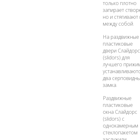
только плотно
запирает створк
но и стягивают 
между собой.
На раздвижные
пластиковые
двери Слайдорс
(slidors) для
лучшего прижи
устанавливают
два серповидн
замка.
Раздвижные
пластиковые
окна Слайдорс
(slidors) с
однокамерным
стеклопакетом
заслужили