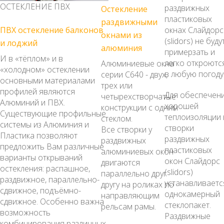
ОСТЕКЛЕНИЕ ПВХ
раздвижных
Остекление
пластиковых
раздвижными
окнах Слайдорс
ПВХ остекление балконов
окнами из
(slidors) не буду
и лоджий
алюминия
примерзать и
И в «тёплом» и в
легко откроютс
Алюминиевые окна
«холодном» остеклении
в любую погоду
серии С640 - двух,
основными материалами
трех или
профилей являются
Для обеспечен
четырехстворчатые
Алюминий и ПВХ.
хорошей
конструкции с одним
Существующие профильные
теплоизоляции 
стеклом.
системы из Алюминия и
створки
Все створки у
Пластика позволяют
раздвижных
раздвижных
предложить Вам различные
пластиковых
алюминиевых окон
варианты открываний
окон Слайдорс
двигаются
остекления: распашное,
(slidors)
параллельно друг
раздвижное, параллельно-
устанавливаетс
другу на роликах по
сдвижное, подъёмно-
однокамерный
направляющим
сдвижное. Особенно важна
стеклопакет.
рельсам рамы.
возможность
Раздвижные
комбинирования различных